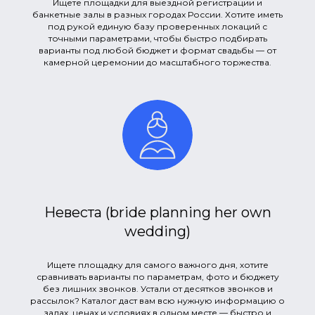
Ищете площадки для выездной регистрации и
банкетные залы в разных городах России. Хотите иметь
под рукой единую базу проверенных локаций с
точными параметрами, чтобы быстро подбирать
варианты под любой бюджет и формат свадьбы — от
камерной церемонии до масштабного торжества.
Невеста (bride planning her own
wedding)
Ищете площадку для самого важного дня, хотите
сравнивать варианты по параметрам, фото и бюджету
без лишних звонков. Устали от десятков звонков и
рассылок? Каталог даст вам всю нужную информацию о
залах, ценах и условиях в одном месте — быстро и