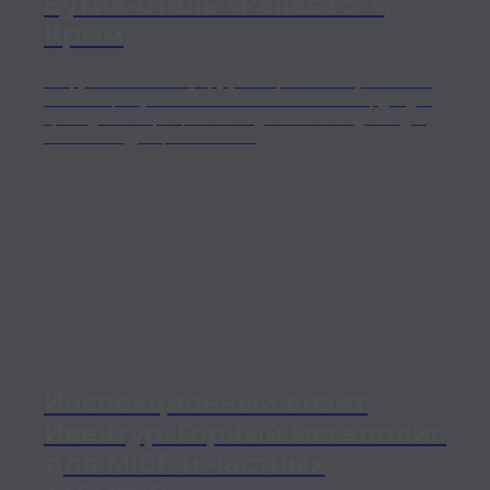
Бутик-отель «Pallasa 5*»,
Крым
Погрузитесь в атмосферу уюта и роскоши бутик-отеля
Pallasa в Крыму. Узнайте о возможностях площадки для
проведения мероприятий и вдохновитесь идеями для
вашего следующего события.
Инспекционный визит
Ивентур: Горный мегаполис
для MICE и частных