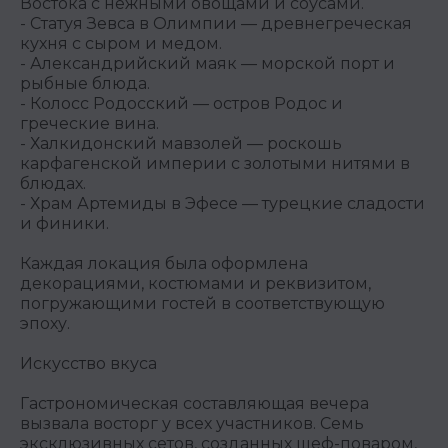
Востока с нежными овощами и соусами.
-
Статуя Зевса в Олимпии
— древнегреческая
кухня с сыром и медом.
-
Александрийский маяк
— морской порт и
рыбные блюда.
-
Колосс Родосский
— остров Родос и
греческие вина.
-
Халкидонский мавзолей
— роскошь
карфагенской империи с золотыми нитями в
блюдах.
-
Храм Артемиды в Эфесе
— турецкие сладости
и финики.
Каждая локация была оформлена
декорациями, костюмами и реквизитом,
погружающими гостей в соответствующую
эпоху.
Искусство вкуса
Гастрономическая составляющая вечера
вызвала восторг у всех участников. Семь
эксклюзивных сетов, созданных шеф-поваром,