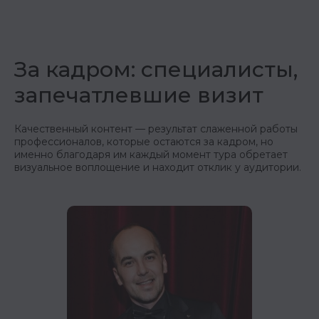
EVENTUR.CLUB@YA.RU
За кадром: специалисты,
+7 (926) 254-64-08
запечатлевшие визит
СВЯЖИТЕСЬ С НАМИ,
Качественный контент — результат слаженной работы
ЕСЛИ ВЫ ХОТИТЕ
профессионалов, которые остаются за кадром, но
ОБСУДИТЬ ПОЕЗДКУ
именно благодаря им каждый момент тура обретает
ИЛИ ПРЕДЛОЖИТЬ
визуальное воплощение и находит отклик у аудитории.
СОТРУДНИЧЕСТВО
АНОНСЫ
TELEGRAM
ОТЧЁТЫ
WHATSAPP
ИВЕНТУР ГАЙД
RUTUBE
18+
Информация на сайте предназначена
исключительно для лиц, достигших 18 лет.
Сайт не содержит информацию,