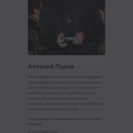
запрещенную для распространения среди
детей, однако материалы сайта не
предназначены для просмотра
несовершеннолетними.
Условия участия
(Для участников
сообщества)
Лицензионный договор
(Для подписчиков
«Ивентур Гайд»)
Политика конфиденциальности
(Для всех
посетителей сайта)
Алексей Пудов
Партнёрам
(Для представителей
Фотограф, чьи снимки точно передают
площадок, которые хотят разместиться в
атмосферу, красоту и эмоциональную
каталоге)
составляющую каждого события. Его
работы отличаются способностью
сохранять мельчайшие детали и
нюансы, превращая обычные моменты
в произведения искусства.
Свадебный и репортажный фотограф
Москва
8-900-286-71-66