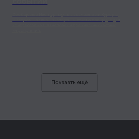
событий
Сообщество Ивентур изучила возможности Курорта
«Газпром Поляна». Экспертный отчет о площадке для
конгрессов на 1100 человек и премиальных частных
мероприятий.
Показать ещё