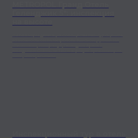
METROPOL Гранд Отель
Геленджик 5*: инспекция
на высоте
С 2 по 5 марта делегация Сообщества Ивентур оценила
возможности отеля Метрополь. Киноконцертный зал
«Ренессанс», гольф-клуб, Геленджик Арена и
винодельня Château de Talu — в фокусе организаторов.
Фото, итоги, контакты.
Инспекционный тур в отель