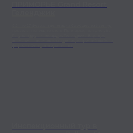
ПРИМОРЬЕ Grand Resort
Геленджик
С 24 по 27 февраля делегация Сообщества Ивентур
провела инспекцию отеля Приморье, гольф-клуба,
Лагуны и других площадок Геленджика. В центре
внимания — возможности для мероприятий любого
формата. Фото, итоги, контакты.
Инспекционный тур в