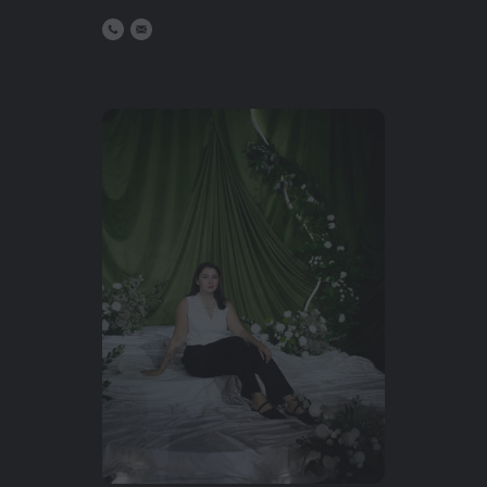
КОНТАКТЫ
EVENTUR.CLUB@YA.RU
+7 (926) 254-64-08
СВЯЖИТЕСЬ С НАМИ,
ЕСЛИ ВЫ ХОТИТЕ
ОБСУДИТЬ ПОЕЗДКУ
ИЛИ ПРЕДЛОЖИТЬ
СОТРУДНИЧЕСТВО
АНОНСЫ
TELEGRAM
ОТЧЁТЫ
WHATSAPP