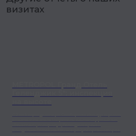
визитах
METROPOL Гранд Отель
Геленджик 5*: инспекция
на высоте
С 2 по 5 марта делегация Сообщества Ивентур оценила
возможности отеля Метрополь. Киноконцертный зал
«Ренессанс», гольф-клуб, Геленджик Арена и
винодельня Château de Talu — в фокусе организаторов.
Фото, итоги, контакты.