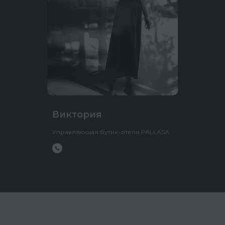
КОНТАКТЫ
EVENTUR.CLUB@YA.RU
+7 (926) 254-64-08
Виктория
СВЯЖИТЕСЬ С НАМИ,
ЕСЛИ ВЫ ХОТИТЕ
Управляющая бутик-отеля PALLASA
ОБСУДИТЬ ПОЕЗДКУ
ИЛИ ПРЕДЛОЖИТЬ
СОТРУДНИЧЕСТВО
АНОНСЫ
TELEGRAM
ОТЧЁТЫ
WHATSAPP
ИВЕНТУР ГАЙД
RUTUBE