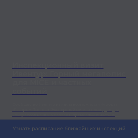
Инспекционный визит
Ивентур: Горный мегаполис
для MICE и частных
событий
Сообщество Ивентур изучила возможности Курорта
«Газпром Поляна». Экспертный отчет о площадке для
конгрессов на 1100 человек и премиальных частных
мероприятий.
Узнать расписание ближайших инспекций