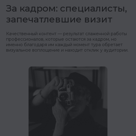
За кадром: специалисты,
18+
Информация на сайте предназначена
исключительно для лиц, достигших 18 лет.
запечатлевшие визит
Сайт не содержит информацию,
запрещенную для распространения среди
детей, однако материалы сайта не
предназначены для просмотра
Качественный контент — результат слаженной работы
несовершеннолетними.
профессионалов, которые остаются за кадром, но
именно благодаря им каждый момент тура обретает
визуальное воплощение и находит отклик у аудитории.
Условия участия
(Для участников
сообщества)
Лицензионный договор
(Для подписчиков
«Ивентур Гайд»)
Политика конфиденциальности
(Для всех
посетителей сайта)
Партнёрам
(Для представителей
площадок, которые хотят разместиться в
каталоге)