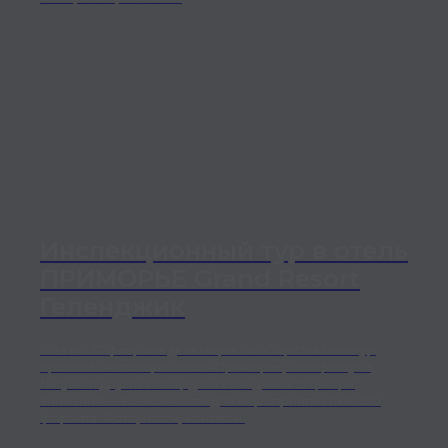
Инспекционный тур в отель
ПРИМОРЬЕ Grand Resort
Геленджик
С 24 по 27 февраля делегация Сообщества Ивентур
провела инспекцию отеля Приморье, гольф-клуба,
Лагуны и других площадок Геленджика. В центре
внимания — возможности для мероприятий любого
формата. Фото, итоги, контакты.