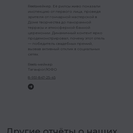
Reelsмейкер. Её рилсы живо показали
инспекцию от первого лица, проведя
зрителя от гончарной мастерской в
Доме творчества до панорамной
террасы и атмосферной банной
церемонии. Динамичный контент ярко
продемонстрировал, почему этот отель
— победитель свадебных премий,
вызвав активный отклик в социальных
сетях.
Reels-мейкер
Таганрог/ЮФО
8-951-847-25-45
Другие отчёты о наших